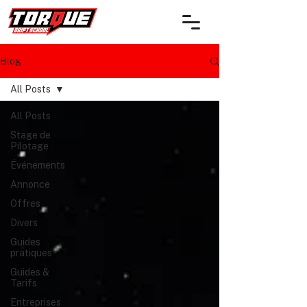
Blog
All Posts
All Posts
Stage de
Pilotage
Événements
Annonce
Offres
Divers
Guides
pratiques
Guides &
Tarifs
Entreprises