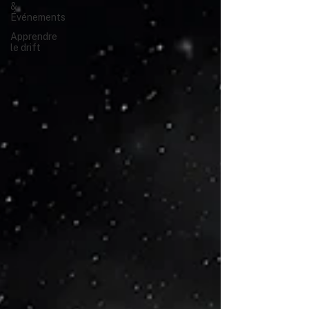
&
Événements
Apprendre
le drift