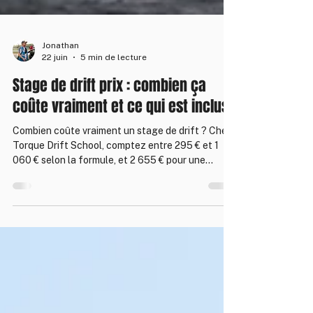
Jonathan
22 juin
5 min de lecture
Stage de drift prix : combien ça
coûte vraiment et ce qui est inclus
Combien coûte vraiment un stage de drift ? Chez
Torque Drift School, comptez entre 295 € et 1
060 € selon la formule, et 2 655 € pour une
voiture privatisée à partager jusqu'à 3 personnes.
Tout est inclus : carburant éthanol, pneus, accès
piste, assurance et un instructeur BPJEPS à vos
côtés. Voici le détail des prix, ce qu'ils
comprennent et pourquoi.