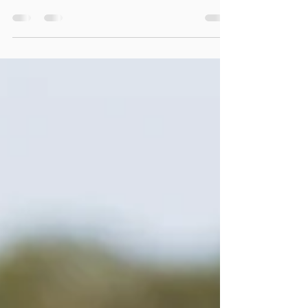
! 🏁
Pour la Fête des Pères 2026, nous voyons les
choses en grand : du 6 au 21 juin, pour tout achat
en ligne sur notre site, nous vous offrons un
baptême de Drift ! Stage de pilotage, bon cadeau
ou article de la boutique… chaque commande
donne droit au baptême offert. Le cadeau idéal
pour faire vivre à votre papa une vraie montée
d'adrénaline, à partager en famille. Une offre
limitée dans le temps, à ne pas laisser passer.