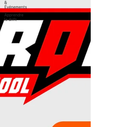
&
Événements
Apprendre
le drift