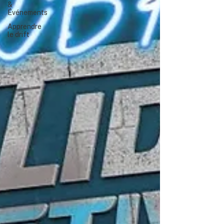
&
Événements
Apprendre
le drift