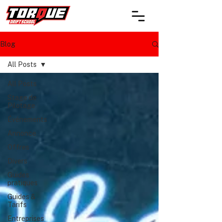
Blog
All Posts
All Posts
Stage de
Pilotage
Événements
Annonce
Offres
Divers
Guides
pratiques
Guides &
Tarifs
Entreprises