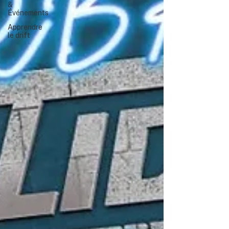
&
Événements
Apprendre
le drift