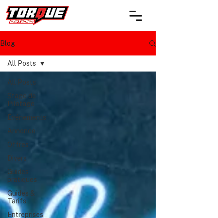
Blog
All Posts
All Posts
Stage de
Pilotage
Événements
Annonce
Offres
Divers
Guides
pratiques
Guides &
Tarifs
Entreprises