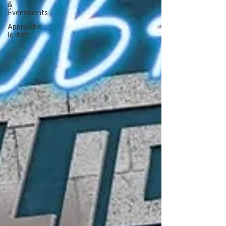
&
Événements
Apprendre
le drift