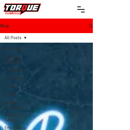
Blog
All Posts
All Posts
Stage de
Pilotage
Événements
Annonce
Offres
Divers
Guides
pratiques
Guides &
Tarifs
Entreprises