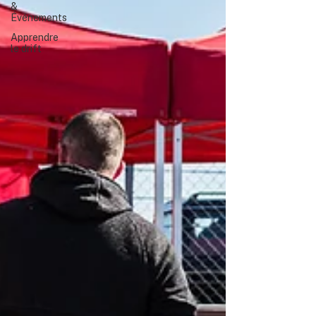
&
Événements
Apprendre
le drift