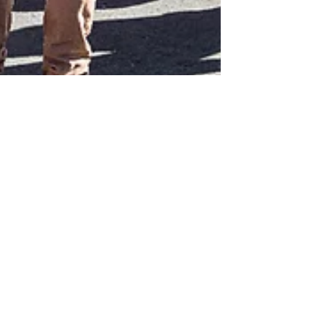
Jonathan
24 juin
5 min de lecture
Team building drift : le séminaire
d'entreprise qui marque vos
équipes