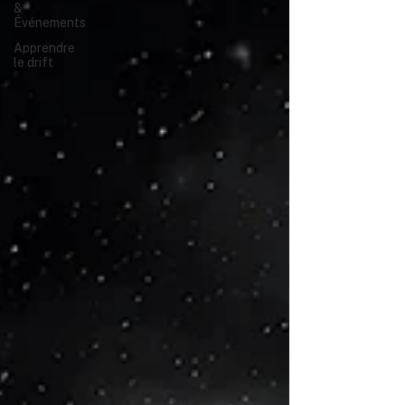
&
Événements
Apprendre
le drift