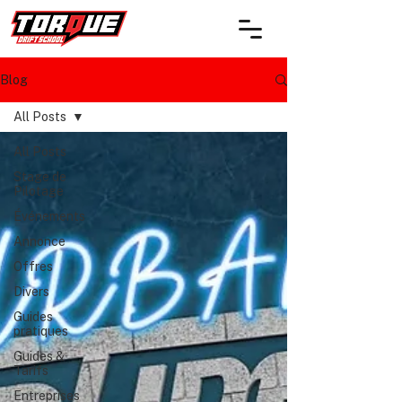
Blog
All Posts
All Posts
Stage de
Pilotage
Événements
Annonce
Offres
Divers
Guides
pratiques
Guides &
Tarifs
Entreprises