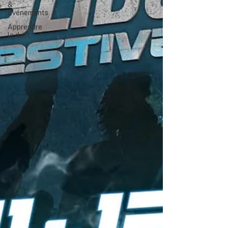
&
Événements
Apprendre
le drift