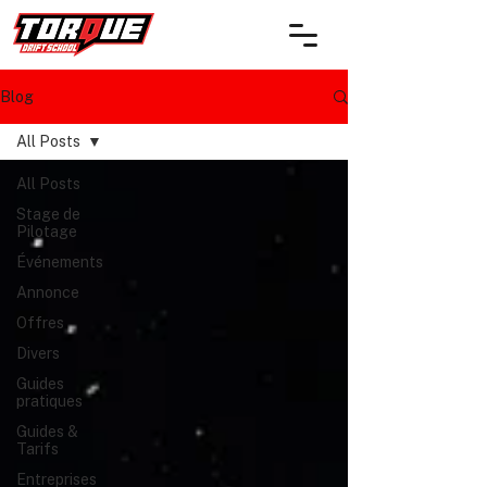
Blog
All Posts
All Posts
Stage de
Pilotage
Événements
Annonce
Offres
Divers
Guides
pratiques
Guides &
Tarifs
Entreprises