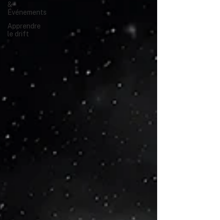
&
Événements
Apprendre
le drift