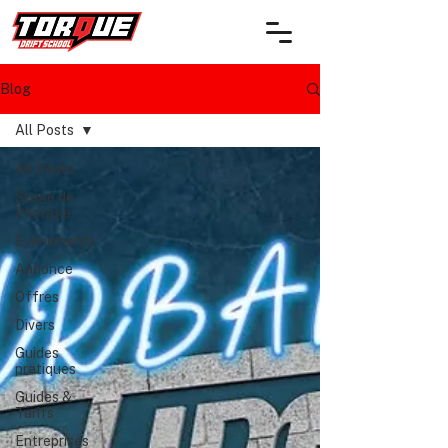
Blog
All Posts
All Posts
Stage de
Pilotage
Événements
Annonce
Offres
Divers
Guides
pratiques
Guides &
Tarifs
Entreprises