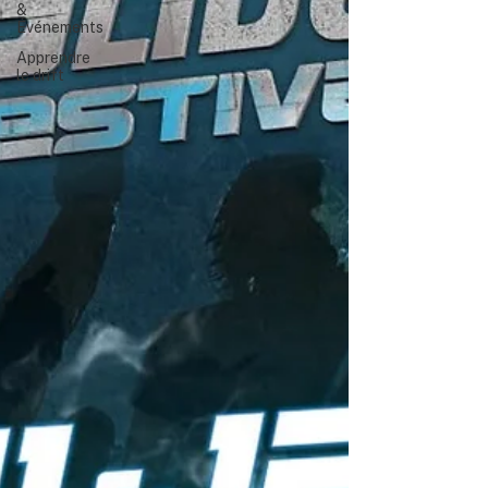
&
Événements
Apprendre
le drift