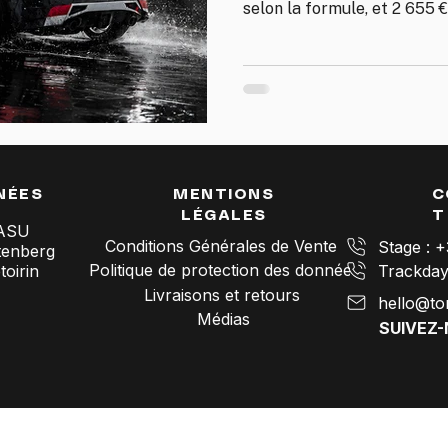
selon la formule, et 2 655 
à partager jusqu'à 3 personn
carburant éthanol, pneus, a
instructeur BPJEPS à vos côt
ce qu'ils comprennent et po
NÉES
MENTIONS
C
LÉGALES
T
SASU
Conditions Générales de Vente
Stage : 
tenberg
Politique de protection des données
oirin
Livraisons et retours
hello@to
Médias
SUIVEZ