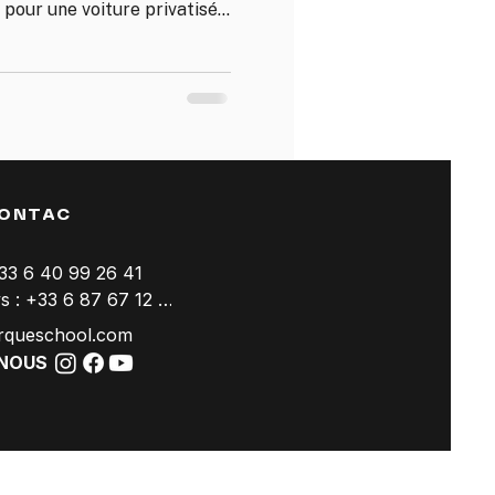
€ pour une voiture privatisée
es. Tout est inclus :
ccès piste, assurance et un
és. Voici le détail des prix,
urquoi.
ONTAC
+33 6 40 99 26 41
Trackdays : +33 6 87 67 12 94
rqueschool.com
-NOUS