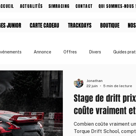
ACCUEIL
ACTUALITÉS
SIMRACING
CONTACT
QUI SOMMES-NOUS 
GES JUNIOR
CARTE CADEAU
TRACKDAYS
BOUTIQUE
NOS
vénements
Annonce
Offres
Divers
Guides prat
& Événements
Apprendre le drift
Jonathan
22 juin
5 min de lecture
Stage de drift pri
coûte vraiment et
Combien coûte vraiment un 
Torque Drift School, compt