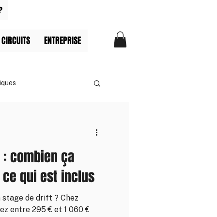
?
 CIRCUITS
ENTREPRISE
iques
x : combien ça
 ce qui est inclus
stage de drift ? Chez
ez entre 295 € et 1 060 €