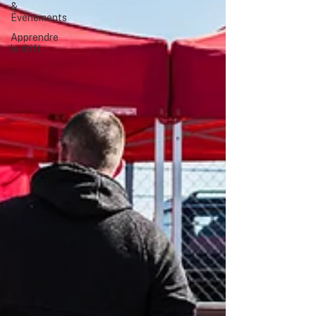
&
Événements
Apprendre
le drift