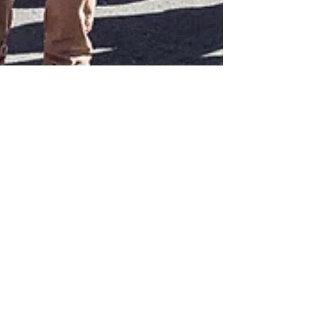
Jonathan
24 juin
5 min de lecture
Team building drift : le séminaire
d'entreprise qui marque vos
équipes