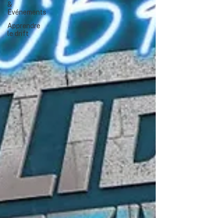
&
Événements
Apprendre
le drift