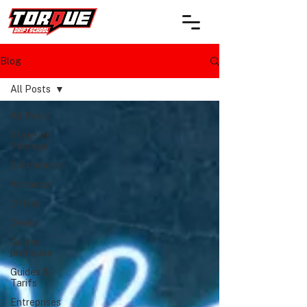
Blog
All Posts
All Posts
Stage de
Pilotage
Événements
Annonce
Offres
Divers
Guides
pratiques
Guides &
Tarifs
Entreprises