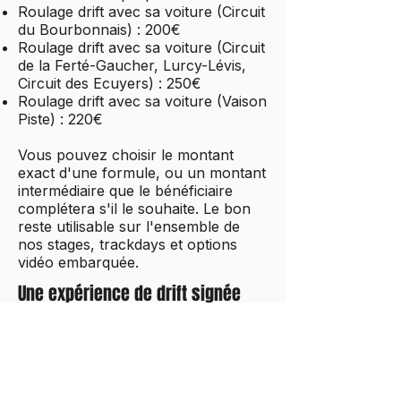
Roulage drift avec sa voiture (Circuit
du Bourbonnais) : 200€
Roulage drift avec sa voiture (Circuit
de la Ferté-Gaucher, Lurcy-Lévis,
Circuit des Ecuyers) : 250€
Roulage drift avec sa voiture (Vaison
Piste) : 220€
Vous pouvez choisir le montant
exact d'une formule, ou un montant
intermédiaire que le bénéficiaire
complétera s'il le souhaite. Le bon
reste utilisable sur l'ensemble de
nos stages, trackdays et options
vidéo embarquée.
Une expérience de drift signée
Torque Drift School
Le bénéficiaire prend le volant d'une
Nissan 370Z préparée en interne,
encadré par des instructeurs
diplômés BPJEPS. Permis B suffit,