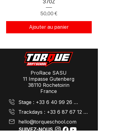
370Z
Prix
50,00 €
Ajouter au panier
ProRace SASU
11 Impasse Gutenberg
38110 Rochetoirin
France
Stage : +33 6 40 99 26 41
Trackdays : +33 6 87 67 12 94
hello@torqueschool.com
SUIVEZ-NOUS