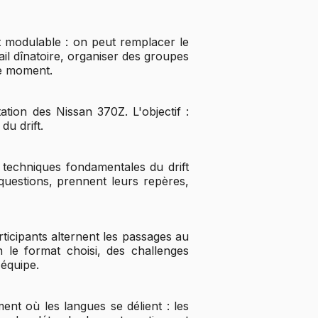
 modulable : on peut remplacer le
ail dînatoire, organiser des groupes
ue moment.
tation des Nissan 370Z. L'objectif :
du drift.
x techniques fondamentales du drift
s questions, prennent leurs repères,
ticipants alternent les passages au
 le format choisi, des challenges
équipe.
nt où les langues se délient : les