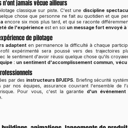
 n'ont jamais vécue ailleurs
 pilotage classique sur piste. C'est une
discipline spectacu
quelque chose que personne ne fait au quotidien et que pe
ra
encore six mois plus tard, et qui se raconte différemme
eté de l'expérience
est en soi
un message fort envoyé à 
xpérience de pilotage
rs adaptent
en permanence la difficulté à chaque particip
rofil expérimenté sera poussé vers des trajectoires pl
ec le sentiment d'avoir réussi quelque chose qu'ils croyaie
équipe
:
un sentiment d'accomplissement commun
,
vécu
professionnels
sées par des
instructeurs BPJEPS
. Briefing sécurité systé
 par nos équipes, assurance couvrant l'ensemble de l'act
risque. Pour vous, c'est la garantie
d'un événement
e.