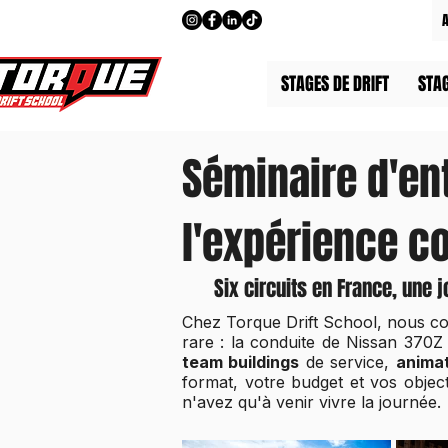
STAGES DE DRIFT
STA
Séminaire d'ent
l'expérience co
Six circuits en France, une
Chez Torque Drift School, nous c
rare : la conduite de Nissan 370Z
team buildings
de service,
anima
format, votre budget et vos objecti
n'avez qu'à venir vivre la journée.