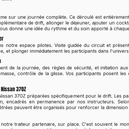
me sur une journée complète. Ce déroulé est entièrement
émentaire de drift, allonger le déjeuner, ajouter un cockt
ssous donne une idée du rythme et du soin apporté à chaq
er
s notre espace pilotes. Visite guidée du circuit et présen
ace, et plonger immédiatement les participants dans l'univers 
n
ent de la journée, des règles de sécurité, et initiation au
e masse, contrôle de la glisse. Vos participants posent le
n Nissan 370Z
issan 370Z préparées spécifiquement pour le drift. Les par
on, encadrés en permanence par nos instructeurs. Selon
trées peuvent être organisés pour renforcer la dimension 
tre traiteur partenaire, sur place. C'est souvent le mome