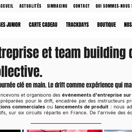
ACCUEIL
ACTUALITÉS
SIMRACING
CONTACT
QUI SOMMES-NOUS 
GES JUNIOR
CARTE CADEAU
TRACKDAYS
BOUTIQUE
NOS
reprise et team building d
llective.
 journée clé en main. Le drift comme expérience qui m
oncevons et organisons des
événements d'entreprise
sur
 préparées pour le drift, encadrée par des instructeurs 
tions commerciales
ou
lancements de produit
: nous ad
fs, sur six circuits répartis en France. De l'arrivée des 