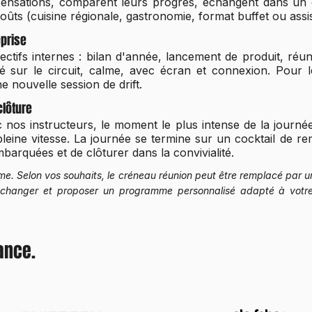
 sensations, comparent leurs progrès, échangent dans un 
ûts (cuisine régionale, gastronomie, format buffet ou assis
eprise
ifs internes : bilan d'année, lancement de produit, réunion
é sur le circuit, calme, avec écran et connexion. Pour l
 nouvelle session de drift.
clôture
 nos instructeurs, le moment le plus intense de la jour
pleine vitesse. La journée se termine sur un cocktail de r
mbarquées et de clôturer dans la convivialité.
. Selon vos souhaits, le créneau réunion peut être remplacé par u
 échanger et proposer un programme personnalisé adapté à vot
iance.