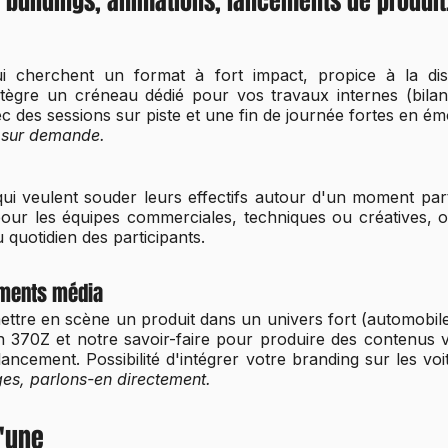
 buildings, animations, lancements de produit
ui cherchent un format à fort impact, propice à la di
ègre un créneau dédié pour vos travaux internes (bilan 
c des sessions sur piste et une fin de journée fortes en ém
é sur demande.
ui veulent souder leurs effectifs autour d'un moment partag
our les équipes commerciales, techniques ou créatives, où
 quotidien des participants.
ements média
ettre en scène un produit dans un univers fort (automobil
an 370Z et notre savoir-faire pour produire des contenus 
cement. Possibilité d'intégrer votre branding sur les voit
es, parlons-en directement.
'une