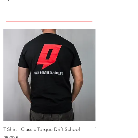
T-Shirt - Classic Torque Drift School
T-Shirt - 370Z Carto
Prix
Prix
25,00 €
25,00 €