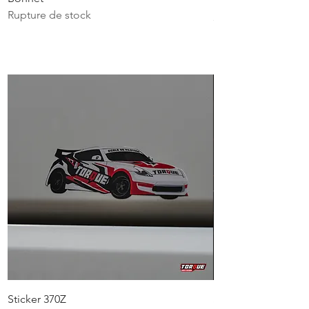
Rupture de stock
Prix
5,00 €
Sticker 370Z
Sticker Z Cartoon