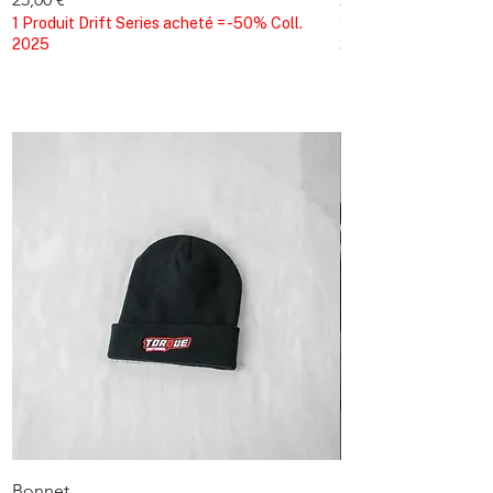
1 Produit Drift Series acheté = -50% Coll.
1 Produit Drift Series
2025
2025
Bonnet
Porte-clés avec fer