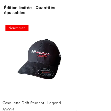
Édition limitée - Quantités
épuisables
Nouveauté
Casquette Drift Student - Legend
Sticker Drift Legen
Prix
Prix
30,00 €
2,00 €