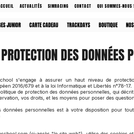
ACCUEIL
ACTUALITÉS
SIMRACING
CONTACT
QUI SOMMES-NOUS 
GES JUNIOR
CARTE CADEAU
TRACKDAYS
BOUTIQUE
NOS
E PROTECTION DES DONNÉES 
hool s'engage à assurer un haut niveau de protectio
n 2016/679 et à la loi Informatique et Libertés n°78-17.
itique de protection des données personnelles, qui décrit l
servation, vos droits, et les moyens pour poser des questio
 données personnelles est à votre disposition pour tout
m
ueschool.com
(ci-après "le site web"), utilise des cookies et