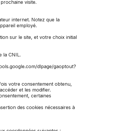
prochaine visite.
ateur internet. Notez que la
appareil employé.
n sur le site, et votre choix initial
e la
CNIL
.
/tools.google.com/dlpage/gaoptout?
e fois votre consentement obtenu,
ccéder et les modifier.
 consentement, certaines
nsertion des cookies nécessaires à
aux coordonnées suivantes :