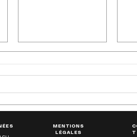
Drift Masters 2026 : La Saison de
Stage
Drift à Ne Pas Manquer !
premi
dès 9
NÉES
MENTIONS
C
LÉGALES
T