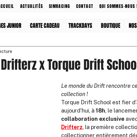
ACCUEIL
ACTUALITÉS
SIMRACING
CONTACT
QUI SOMMES-NOUS 
GES JUNIOR
CARTE CADEAU
TRACKDAYS
BOUTIQUE
NOS
lecture
Drifterz x Torque Drift Schoo
Le monde du Drift rencontre cel
collection !
Torque Drift School est fier d
aujourd’hui, à 
18h
, le lancemen
collaboration exclusive
 avec
Drifterz
, la première collecti
collectionner entièrement déd