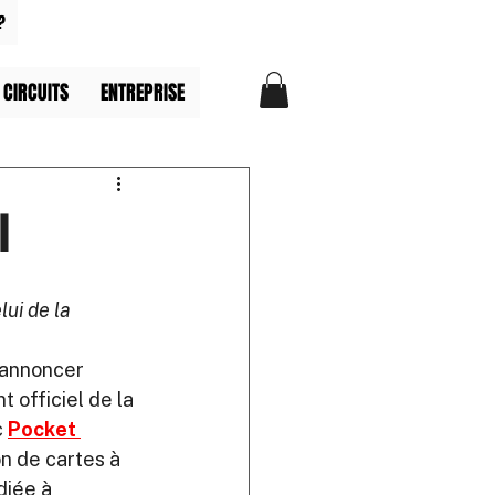
?
 CIRCUITS
ENTREPRISE
l
ui de la 
’annoncer 
t officiel de la 
 
Pocket 
on de cartes à 
iée à 