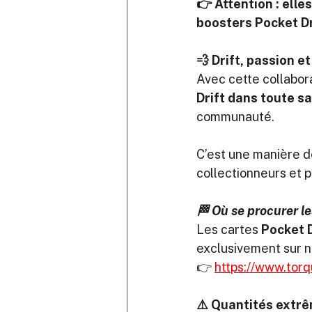
👉 Attention : elle
boosters Pocket Dr
💨 Drift, passion e
Avec cette collabora
Drift dans toute s
communauté.
C’est une manière de
collectionneurs et p
🏁 Où se procurer le
Les cartes 
Pocket D
exclusivement sur no
👉 
https://www.tor
⚠️ Quantités extrêm