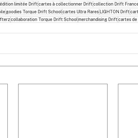
édition limitée Drift
cartes à collectionner Drift
collection Drift Franc
ile
goodies Torque Drift School
cartes Ultra Rares
LIGHTON Drift
car
fterz
collaboration Torque Drift School
merchandising Drift
cartes de 