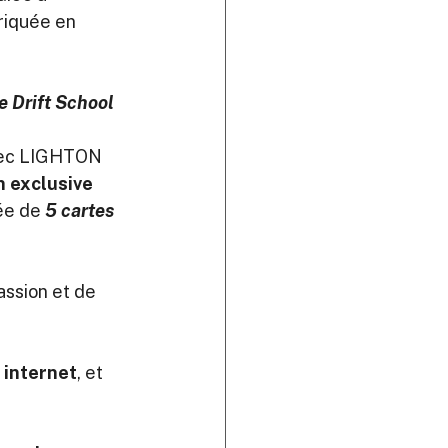
briquée en 
e Drift School 
vec LIGHTON 
n exclusive 
e de 
5 cartes 
assion et de 
 internet
, et 