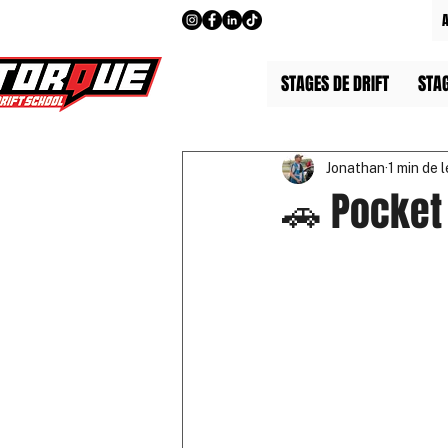
STAGES DE DRIFT
STA
Jonathan
1 min de 
🚗 Pocket 