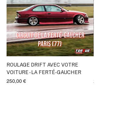
ROULAGE DRIFT AVEC VOTRE
Stage Découverte Dr
VOITURE - LA FERTÉ-GAUCHER
Lyon (Transpolis)
Prix
Prix
250,00 €
295,00 €
ProRace SASU
11 Impasse Gutenberg