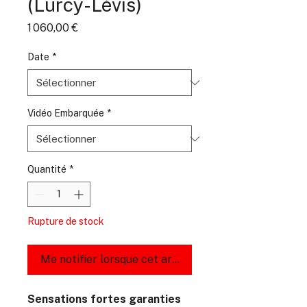
(Lurcy-Lévis)
Prix
1 060,00 €
Date
*
Vidéo Embarquée
*
Quantité
*
Rupture de stock
Me notifier lorsque cet article est disponible
Sensations fortes garanties