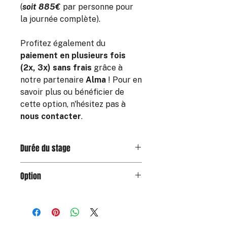
(
soit 885€
par personne pour
la journée complète).
Profitez également du
paiement en plusieurs fois
(2x, 3x) sans frais
grâce à
notre partenaire
Alma
! Pour en
savoir plus ou bénéficier de
cette option, n'hésitez pas à
nous contacter
.
Durée du stage
La formule privative est disponible au
Option
tarif de 2 655€ pour une durée de
3h00 avec un instructeur diplômé
Afin de garder un souvenir de votre
BPJEPS. Reparti en plusieurs
expérience de Drift, vous pouvez
sessions d'une vingtaine de minutes
opter pour la vidéo embarquée qui
au volant de l'un de nos Nissan 370Z