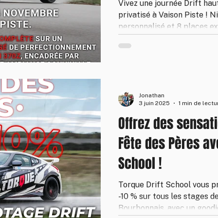
Vivez une journée Drift hau
privatisé à Vaison Piste ! 
personnalisé et 8 places ex
Jonathan
3 juin 2025
1 min de lectu
Offrez des sensati
Fête des Pères av
School !
Torque Drift School vous pr
-10 % sur tous les stages de
Bourbonnais, avec un goodi