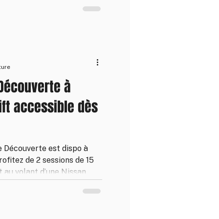
 15 juin 2025. Sensations
e et souvenir mémorable
ture
 Découverte à
rift accessible dès
e Découverte est dispo à
ofitez de 2 sessions de 15
ft au volant d’une Nissan
 nos moniteurs pro 🏁 👉
r un premier contact avec le
 frais dispo ✅