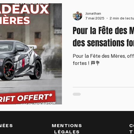
Jonathan
7 mai 2025
2 min de lect
Pour la Fête des M
des sensations fo
Pour la Fête des Mères, off
fortes ! 🏁💐
NÉES
MENTIONS
C
LÉGALES
T