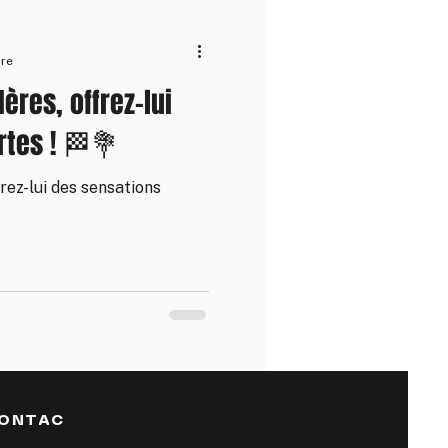
ure
ères, offrez-lui
rtes ! 🏁💐
rez-lui des sensations
ONTAC