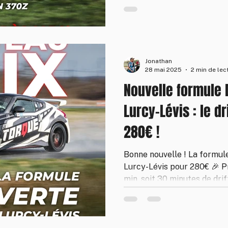
réservation entre le 3 et le
fortes, ambiance convivial
garanti !
Jonathan
28 mai 2025
2 min de lec
Nouvelle formule
Lurcy-Lévis : le d
280€ !
Bonne nouvelle ! La formul
Lurcy-Lévis pour 280€ 🎉 Pr
min, soit 30 minutes de dri
350Z ou 370Z, encadré par
Idéal pour débuter ou offri
drift ! Paiement en 2x sans