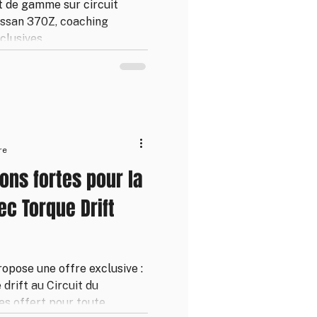
t de gamme sur circuit
Nissan 370Z, coaching
clusives.
re
ons fortes pour la
ec Torque Drift
opose une offre exclusive :
 drift au Circuit du
es offert pour toute