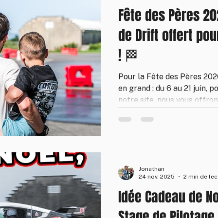
Fête des Pères 2
de Drift offert po
! 🏁
Pour la Fête des Pères 202
en grand : du 6 au 21 juin, 
notre site, nous vous offro
Stage de pilotage, bon cade
boutique… chaque command
offert. Le cadeau idéal pour
une vraie montée d'adrénali
Une offre limitée dans le t
Jonathan
passer.
24 nov. 2025
2 min de lec
Idée Cadeau de Noë
Stage de Pilotage 