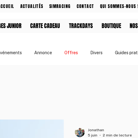
ACCUEIL
ACTUALITÉS
SIMRACING
CONTACT
QUI SOMMES-NOUS 
GES JUNIOR
CARTE CADEAU
TRACKDAYS
BOUTIQUE
NOS
vénements
Annonce
Offres
Divers
Guides prat
& Événements
Apprendre le drift
Jonathan
5 juin
2 min de lecture