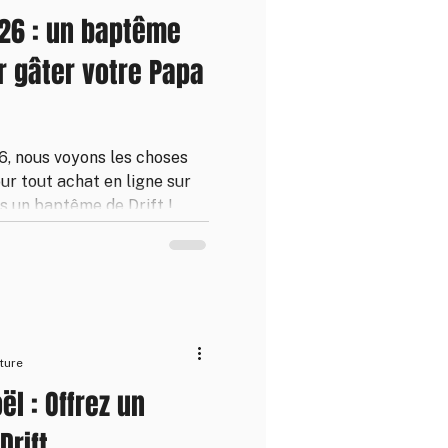
026 : un baptême
ur gâter votre Papa
6, nous voyons les choses
pour tout achat en ligne sur
ns un baptême de Drift !
au ou article de la
e donne droit au baptême
 faire vivre à votre papa
ne, à partager en famille.
emps, à ne pas laisser
ture
l : Offrez un
Drift