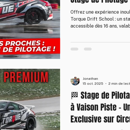
Offrez une expérience inou
Torque Drift School : un st
accessible dès 16 ans, valab
France. Que ce soit pour No
surprise unique, faites vivr
du Drift au volant de nos 
simple, flexible et pleine d
Jonathan
15 oct. 2025
2 min de lec
🏁 Stage de Pilot
à Vaison Piste – 
Exclusive sur Circ