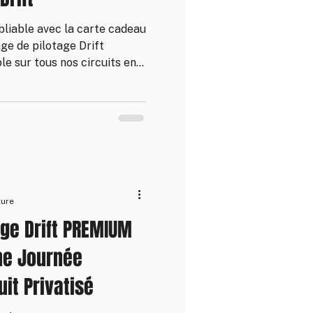
bliable avec la carte cadeau
age de pilotage Drift
le sur tous nos circuits en
ël, un anniversaire ou une
e à vos proches l’adrénaline
Nissan 370Z. Une idée cadeau
e sensations fortes !
ture
age Drift PREMIUM
Une Journée
uit Privatisé