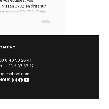
 vos équipes : vos
 Nissan 370Z en drift sur
nstructeurs BPJEPS. Trois
de 3 à plus de 60
ance et toute l'année.
cueil au cocktail de clôture.
ONTAC
+33 6 40 99 26 41
Trackdays : +33 6 87 67 12 94
rqueschool.com
-NOUS