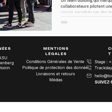
Un team building qui marque
collaborateurs pilotent une
circuit, encadrés par des i
formats personnalisables, 
participants, partout en Fr
Journée clé en main, de l'ac
NÉES
MENTIONS
C
LÉGALES
T
SASU
Conditions Générales de Vente
Stage : 
tenberg
Politique de protection des données
oirin
Livraisons et retours
hello@to
Médias
SUIVEZ