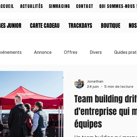
ACCUEIL
ACTUALITÉS
SIMRACING
CONTACT
QUI SOMMES-NOUS 
GES JUNIOR
CARTE CADEAU
TRACKDAYS
BOUTIQUE
NOS
vénements
Annonce
Offres
Divers
Guides prat
& Événements
Apprendre le drift
Jonathan
24 juin
5 min de lecture
Team building drif
d'entreprise qui 
équipes