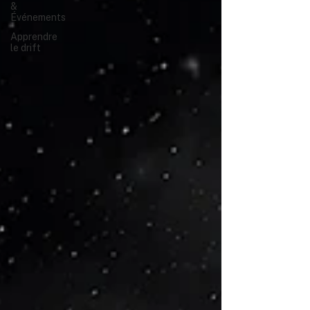
&
Événements
Apprendre
le drift