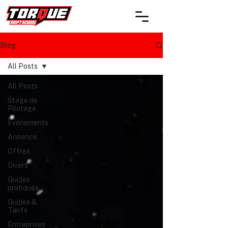
Blog
All Posts
All Posts
Stage de
Pilotage
Événements
Annonce
Offres
Divers
Guides
pratiques
Guides &
Tarifs
Entreprises