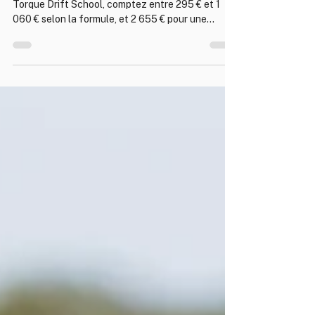
Combien coûte vraiment un stage de drift ? Chez
Torque Drift School, comptez entre 295 € et 1
060 € selon la formule, et 2 655 € pour une
voiture privatisée à partager jusqu'à 3 personnes.
Tout est inclus : carburant éthanol, pneus, accès
piste, assurance et un instructeur BPJEPS à vos
côtés. Voici le détail des prix, ce qu'ils
comprennent et pourquoi.