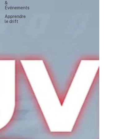
&
Événements
Apprendre
le drift