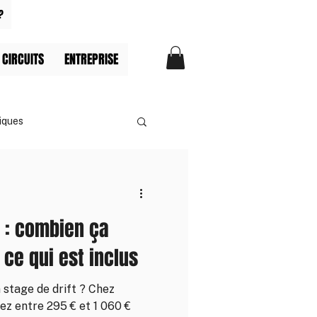
?
 CIRCUITS
ENTREPRISE
iques
x : combien ça
 ce qui est inclus
stage de drift ? Chez
ez entre 295 € et 1 060 €