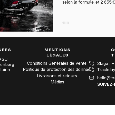
selon la formule, et 2 655 
à partager jusqu'à 3 personn
carburant éthanol, pneus, a
instructeur BPJEPS à vos côt
ce qu'ils comprennent et po
NÉES
MENTIONS
C
LÉGALES
T
SASU
Conditions Générales de Vente
Stage : 
tenberg
Politique de protection des données
oirin
Livraisons et retours
hello@to
Médias
SUIVEZ