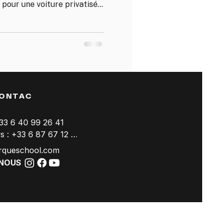
€ pour une voiture privatisée
es. Tout est inclus :
ccès piste, assurance et un
és. Voici le détail des prix,
urquoi.
ONTAC
+33 6 40 99 26 41
Trackdays : +33 6 87 67 12 94
rqueschool.com
-NOUS