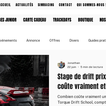
ACCUEIL
ACTUALITÉS
SIMRACING
CONTACT
QUI SOMMES-NOUS 
GES JUNIOR
CARTE CADEAU
TRACKDAYS
BOUTIQUE
NOS
vénements
Annonce
Offres
Divers
Guides prat
& Événements
Apprendre le drift
Jonathan
22 juin
5 min de lecture
Stage de drift pri
coûte vraiment et
Combien coûte vraiment un 
Torque Drift School, compt