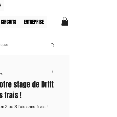
?
 CIRCUITS
ENTREPRISE
iques
re
otre stage de Drift
 frais !
n 2 ou 3 fois sans frais !