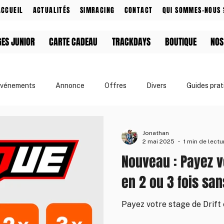
ACCUEIL
ACTUALITÉS
SIMRACING
CONTACT
QUI SOMMES-NOUS 
GES JUNIOR
CARTE CADEAU
TRACKDAYS
BOUTIQUE
NOS
vénements
Annonce
Offres
Divers
Guides prat
& Événements
Apprendre le drift
Jonathan
2 mai 2025
1 min de lectu
Nouveau : Payez v
en 2 ou 3 fois sans
Payez votre stage de Drift e