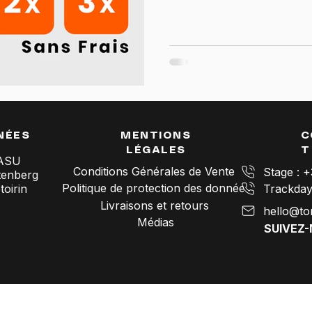
NÉES
MENTIONS
C
LÉGALES
T
SASU
Conditions Générales de Vente
Stage : 
tenberg
Politique de protection des données
oirin
Livraisons et retours
hello@to
Médias
SUIVEZ