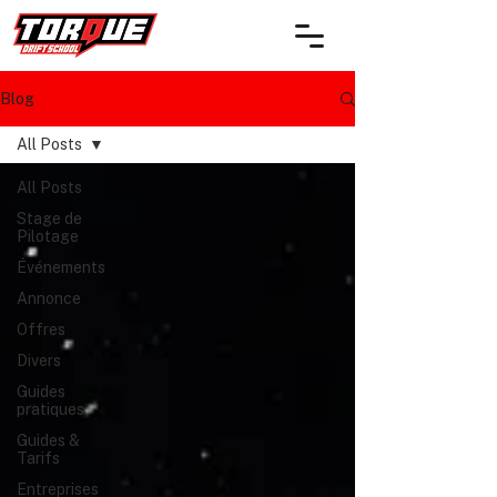
Blog
All Posts
All Posts
Stage de
Pilotage
Événements
Annonce
Offres
Divers
Guides
pratiques
Guides &
Tarifs
Entreprises