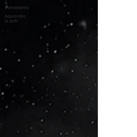
&
Événements
Apprendre
le drift