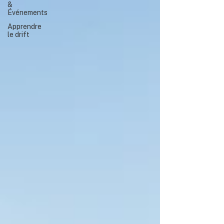
&
Événements
Apprendre
le drift