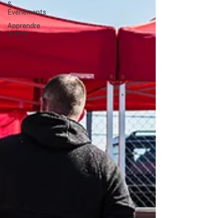
&
Événements
Apprendre
le drift