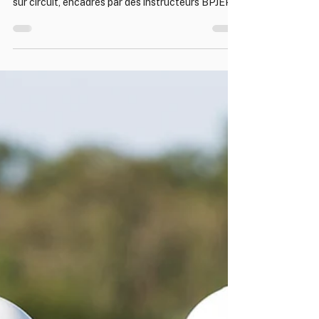
collaborateurs pilotent une Nissan 370Z en drift
sur circuit, encadrés par des instructeurs BPJEPS.
Trois formats personnalisables, de 3 à plus de 60
participants, partout en France et toute l'année.
Journée clé en main, de l'accueil au cocktail de
clôture.