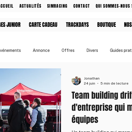
ACCUEIL
ACTUALITÉS
SIMRACING
CONTACT
QUI SOMMES-NOUS 
GES JUNIOR
CARTE CADEAU
TRACKDAYS
BOUTIQUE
NOS
vénements
Annonce
Offres
Divers
Guides prat
& Événements
Apprendre le drift
Jonathan
24 juin
5 min de lecture
Team building drif
d'entreprise qui 
équipes