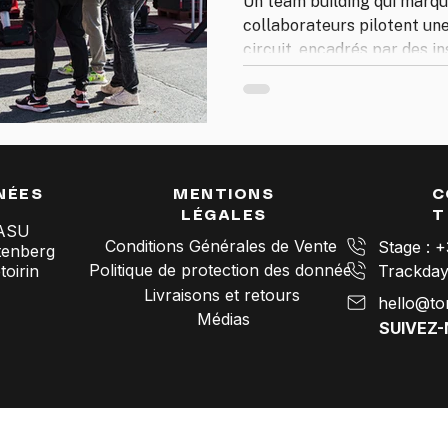
Un team building qui marque
collaborateurs pilotent une
circuit, encadrés par des i
formats personnalisables, 
participants, partout en Fr
Journée clé en main, de l'ac
NÉES
MENTIONS
C
LÉGALES
T
SASU
Conditions Générales de Vente
Stage : 
tenberg
Politique de protection des données
oirin
Livraisons et retours
hello@to
Médias
SUIVEZ