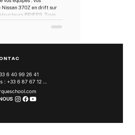
 vos équipes : vos
 Nissan 370Z en drift sur
nstructeurs BPJEPS. Trois
de 3 à plus de 60
ance et toute l'année.
cueil au cocktail de clôture.
ONTAC
+33 6 40 99 26 41
Trackdays : +33 6 87 67 12 94
rqueschool.com
-NOUS