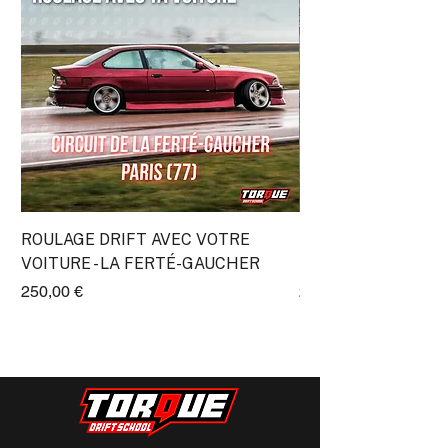
ROULAGE DRIFT AVEC VOTRE
Stage Découverte Dr
VOITURE - LA FERTÉ-GAUCHER
Lyon (Transpolis)
Prix
Prix
250,00 €
295,00 €