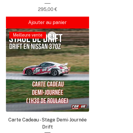
Prix
295,00 €
Ajouter au panier
Meilleure vente
Carte Cadeau - Stage Demi-Journée
Drift