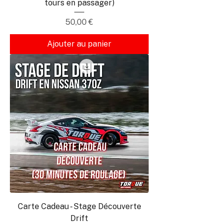
tours en passager)
Prix
50,00 €
Ajouter au panier
Carte Cadeau - Stage Découverte
Drift