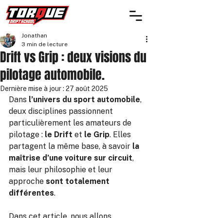
Jonathan
3 min de lecture
Drift vs Grip : deux visions du
pilotage automobile.
Dernière mise à jour :
27 août 2025
Dans 
l’univers du sport automobile
, 
deux disciplines passionnent 
particulièrement les amateurs de 
pilotage : 
le Drift
 et 
le Grip
. Elles 
partagent la même base, à savoir 
la 
maîtrise d’une voiture sur circuit
, 
mais leur philosophie et leur 
approche 
sont totalement 
différentes
. 
Dans cet article, nous allons 