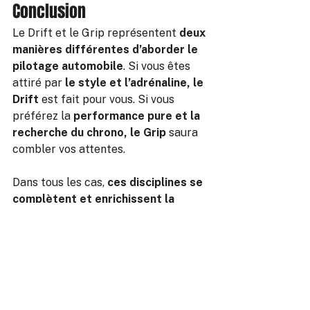
Conclusion
Le Drift et le Grip représentent 
deux 
manières différentes d’aborder le 
pilotage automobile
. Si vous êtes 
attiré par 
le style et l’adrénaline, le 
Drift
 est fait pour vous. Si vous 
préférez la 
performance pure et la 
recherche du chrono, le Grip
 saura 
combler vos attentes.
Dans tous les cas, 
ces disciplines se 
complètent et enrichissent la 
technique de pilotage
. Et pour ceux 
qui souhaitent se lancer dans le Drift 
en France, 
Torque Drift School est 
la référence pour vivre cette 
expérience unique.