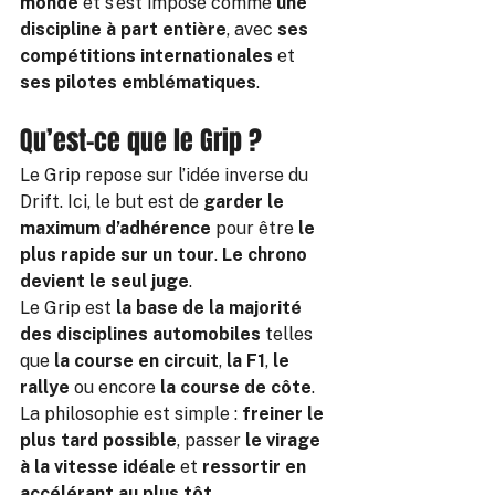
monde
 et s’est imposé comme 
une 
discipline à part entière
, avec 
ses 
compétitions internationales
 et 
ses pilotes emblématiques
.
Qu’est-ce que le Grip ?
Le Grip repose sur l’idée inverse du 
Drift. Ici, le but est de 
garder le 
maximum d’adhérence 
pour être 
le 
plus rapide sur un tour
. 
Le chrono 
devient le seul juge
.
Le Grip est 
la base de la majorité 
des disciplines automobiles
 telles 
que 
la course en circuit
, 
la F1
, 
le 
rallye
 ou encore 
la course de côte
. 
La philosophie est simple : 
freiner le 
plus tard possible
, passer 
le virage 
à la vitesse idéale
 et 
ressortir en 
accélérant au plus tôt
.