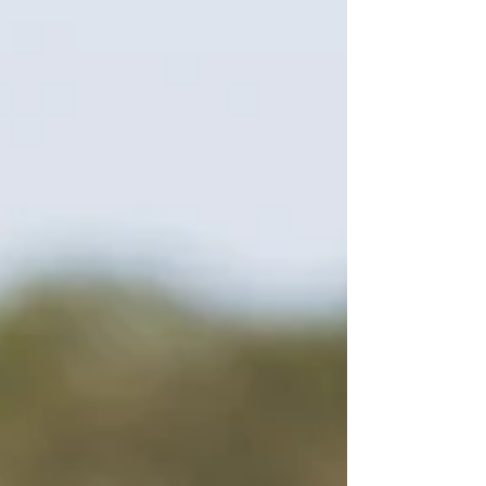
ou article de la boutique… chaque commande
donne droit au baptême offert. Le cadeau idéal
pour faire vivre à votre papa une vraie montée
d'adrénaline, à partager en famille. Une offre
limitée dans le temps, à ne pas laisser passer.