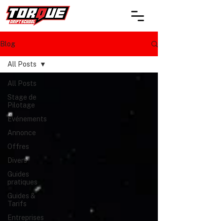
Blog
All Posts
All Posts
Stage de
Pilotage
Événements
Annonce
Offres
Divers
Guides
pratiques
Guides &
Tarifs
Entreprises