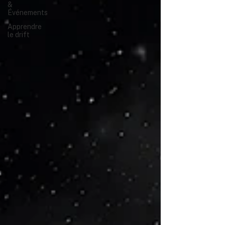
&
Événements
Apprendre
le drift