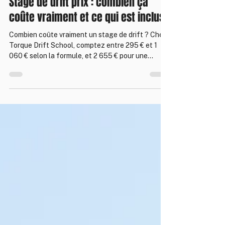
Stage de drift prix : combien ça
coûte vraiment et ce qui est inclus
Combien coûte vraiment un stage de drift ? Chez
Torque Drift School, comptez entre 295 € et 1
060 € selon la formule, et 2 655 € pour une
voiture privatisée à partager jusqu'à 3 personnes.
Tout est inclus : carburant éthanol, pneus, accès
piste, assurance et un instructeur BPJEPS à vos
côtés. Voici le détail des prix, ce qu'ils
comprennent et pourquoi.