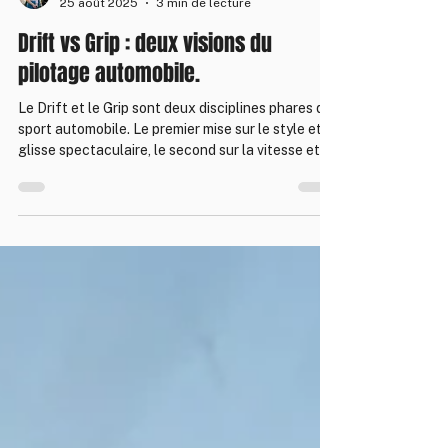
Jonathan
25 août 2025
3 min de lecture
Drift vs Grip : deux visions du
pilotage automobile.
Le Drift et le Grip sont deux disciplines phares du
sport automobile. Le premier mise sur le style et la
glisse spectaculaire, le second sur la vitesse et la
précision chronométrée. En France, Torque Drift
School permet de découvrir, apprendre et
perfectionner le Drift sur différents circuits, avec
des instructeurs expérimentés et des voitures
adaptées comme la Nissan 370Z.