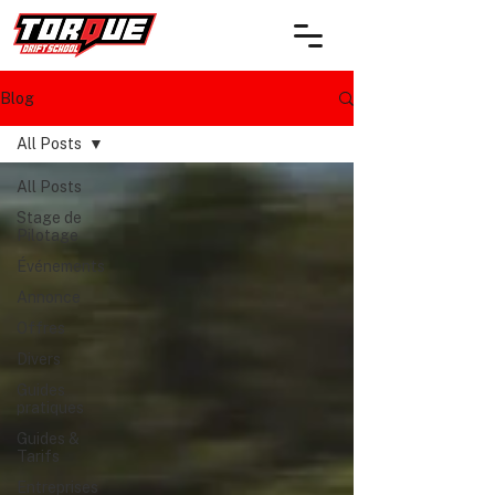
Blog
All Posts
All Posts
Stage de
Pilotage
Événements
Annonce
Offres
Divers
Guides
pratiques
Guides &
Tarifs
Entreprises