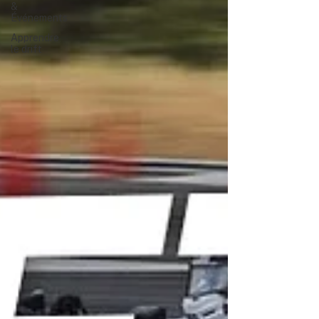
&
Événements
Apprendre
le drift