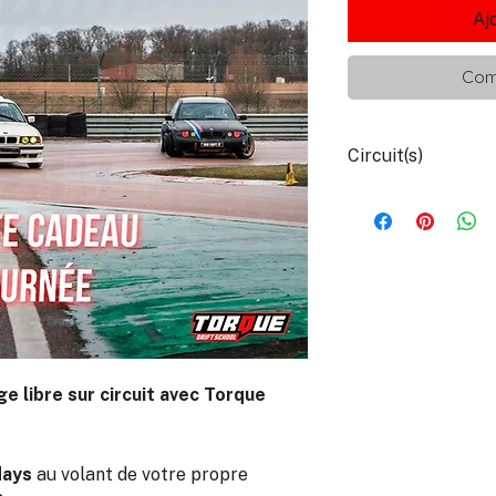
Aj
Com
Circuit(s)
La carte cadeau est v
- Circuit des Ecuyers
- Circuit de Lurcy-Lé
- Circuit de la Ferté
e libre sur circuit avec Torque
days
au volant de votre propre