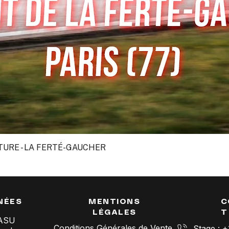
TURE - LA FERTÉ-GAUCHER
Aperçu rapide
NÉES
MENTIONS
C
LÉGALES
T
SASU
Conditions Générales de Vente
Stage : 