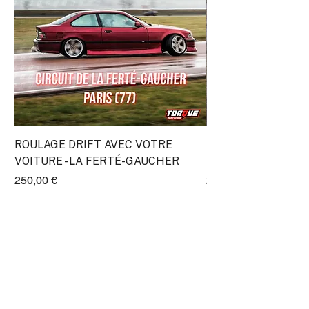
ROULAGE DRIFT AVEC VOTRE
Stage Découverte Dr
VOITURE - LA FERTÉ-GAUCHER
Lyon (Transpolis)
Prix
Prix
250,00 €
295,00 €
ProRace SASU
11 Impasse Gutenberg